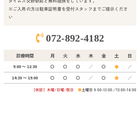
タイムズ交野駅前と無料提携をしています。
※ご入用の方は駐車証明書を受付スタッフまでご提示くださ
い
072-892-4182
診療時間
月
火
水
木
金
土
日
9:00 ～ 12:30
〇
〇
〇
／
〇
●
／
14:30 ～ 19:00
〇
〇
〇
／
〇
●
／
【休診】木曜/日曜/祝日
●
土曜日 9:00-12:00／13:00-16:00