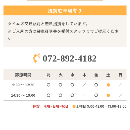
提携駐車場有り
タイムズ交野駅前と無料提携をしています。
※ご入用の方は駐車証明書を受付スタッフまでご提示くださ
い
072-892-4182
診療時間
月
火
水
木
金
土
日
9:00 ～ 12:30
〇
〇
〇
／
〇
●
／
14:30 ～ 19:00
〇
〇
〇
／
〇
●
／
【休診】木曜/日曜/祝日
●
土曜日 9:00-12:00／13:00-16:00